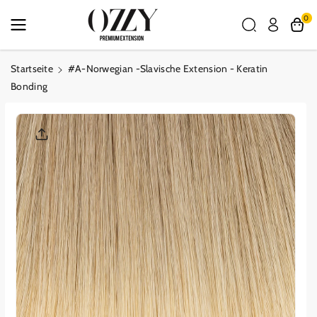
Zum Inhalt
0
Springen
Startseite
#A-Norwegian -Slavische Extension - Keratin
Bonding
Zu Den
Produktinf
Ormationen
Springen