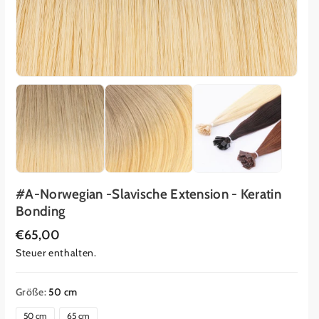
#A-Norwegian -Slavische Extension - Keratin
Bonding
R
€65,00
e
Steuer enthalten.
g
u
l
ä
Größe:
50 cm
r
e
50 cm
65 cm