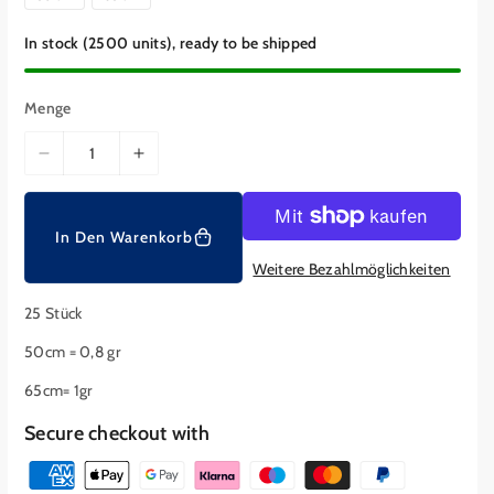
r
P
In stock (2500 units), ready to be shipped
r
e
i
s
Menge
M
M
e
e
n
n
g
g
In Den Warenkorb
e
e
Weitere Bezahlmöglichkeiten
f
f
ü
ü
25 Stück
r
r
50cm = 0,8 gr
#
#
A
A
65cm= 1gr
-
-
N
N
Secure checkout with
o
o
Z
r
r