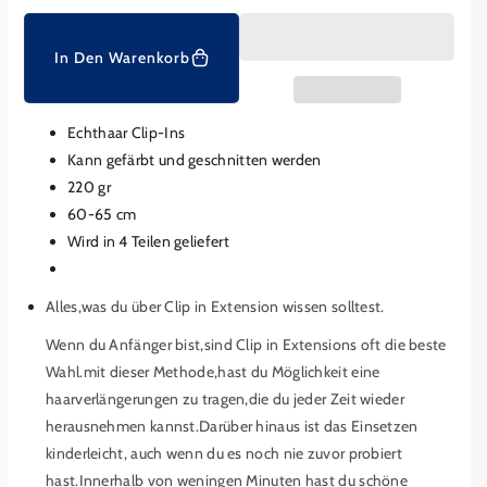
s
e
e
n
n
g
g
In Den Warenkorb
e
e
f
f
ü
ü
Echthaar Clip-Ins
r
r
Kann gefärbt und geschnitten werden
C
C
220 gr
l
l
60-65 cm
i
i
Wird in 4 Teilen geliefert
p
p
-
-
I
I
Alles,was du über Clip in Extension wissen solltest.
n
n
E
E
Wenn du Anfänger bist,sind Clip in Extensions oft die beste
x
x
Wahl.mit dieser Methode,hast du Möglichkeit eine
t
t
haarverlängerungen zu tragen,die du jeder Zeit wieder
e
e
herausnehmen kannst.Darüber hinaus ist das Einsetzen
n
n
kinderleicht, auch wenn du es noch nie zuvor probiert
s
s
hast.Innerhalb von weningen Minuten hast du schöne