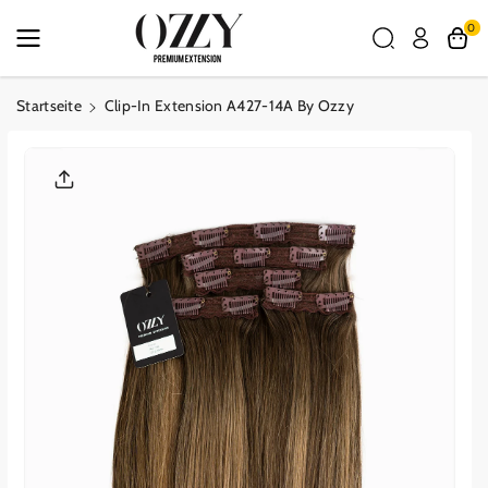
Zum Inhalt
0
Springen
Startseite
Clip-In Extension A427-14A By Ozzy
Zu Den
Produktinf
Ormationen
Springen