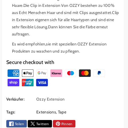
i
i
Haare.Die Clip in Extension Von OZZY bestehen zu 100%
o
o
n
n
aus Echt Menschen Haar und sind mit Clips ausgestattet.Clip
A
A
in Extension eigenen sich für alle Haartypen und sind eine
4
4
sehr flexible Lösung.Dann können Sie die Färbe erneut
2
2
auftragen.
7
7
-
-
Es wird empfohlen,sie mit speziellen OZZY Extension
1
1
Produkten zu waschen und zu pflegen.
4
4
Secure checkout with
A
A
b
b
Z
y
y
a
O
O
h
z
z
z
z
l
Verkäufer:
Ozzy Extension
y
y
u
v
e
n
Tags:
Extensions
,
Tape
e
r
g
r
h
s
Teilen
Twittern
Pinnen
r
ö